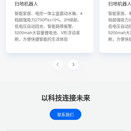
扫地机器人
扫地机器
智能家居、电控一体尘盒震动水箱、4
智能家居、
档超强吸力2700Pa±10%、2H续航、
档超强吸力27
低电压自动回充、智能路障报警、
低电压自动
5200mah大容量锂电池、V形浮动滚
5200ma
刷，方便快捷智能的生活体验
刷，方便快
以科技连接未来
联系我们